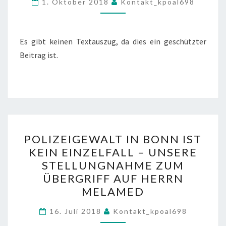
1. Oktober 2018
Kontakt_kpoal698
Es gibt keinen Textauszug, da dies ein geschützter
Beitrag ist.
POLIZEIGEWALT
POLIZEIGEWALT IN BONN IST
IN
KEIN EINZELFALL – UNSERE
BONN
STELLUNGNAHME ZUM
IST
ÜBERGRIFF AUF HERRN
KEIN
MELAMED
EINZELFALL
–
16. Juli 2018
Kontakt_kpoal698
UNSERE