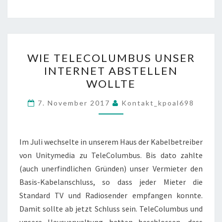
WIE
WIE TELECOLUMBUS UNSER
TELECOLUMBUS
INTERNET ABSTELLEN
UNSER
WOLLTE
INTERNET
ABSTELLEN
7. November 2017
Kontakt_kpoal698
WOLLTE
Im Juli wechselte in unserem Haus der Kabelbetreiber
von Unitymedia zu TeleColumbus. Bis dato zahlte
(auch unerfindlichen Gründen) unser Vermieter den
Basis-Kabelanschluss, so dass jeder Mieter die
Standard TV und Radiosender empfangen konnte.
Damit sollte ab jetzt Schluss sein. TeleColumbus und