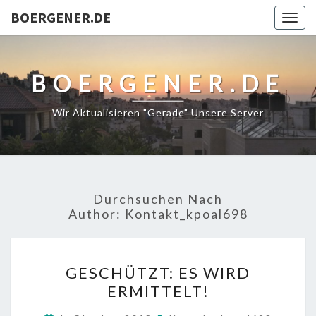
BOERGENER.DE
Togg
navig
BOERGENER.DE
Wir Aktualisieren "gerade" Unsere Server
Durchsuchen Nach
Author:
Kontakt_kpoal698
GESCHÜTZT:
GESCHÜTZT: ES WIRD
ES
ERMITTELT!
WIRD
ERMITTELT!